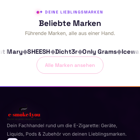
✦ DEINE LIEBLINGSMARKEN
Beliebte Marken
Führende Marken, alle aus einer Hand.
Mary
◆
SHEESH
◆
Dicht3r
◆
Only Grams
◆
Icewave
Alle Marken ansehen
Dein Fachhandel rund um die E-Zigarette: Geräte,
Liquids, Pods & Zubehör von deinen Lieblingsmarken.