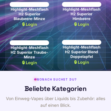
Highlight-Meshflash
Highlight-Meshflash
H2 Superior
H2 Superior
Blaubeere-Minze
Himbeere
🔒 Login
🔒 Login
Highlight-Meshflash
Highlight-Meshflash
H2 Superior Traube-
H2 Superior Blend
Minze
Doppelapfel
🔒 Login
🔒 Login
WONACH SUCHST DU?
Beliebte Kategorien
Von Einweg-Vapes über Liquids bis Zubehör: alles
auf einen Blick.