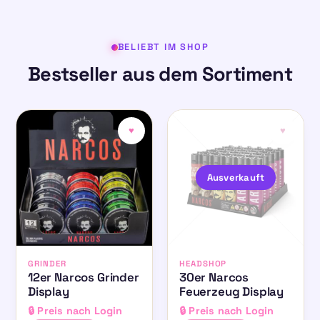
BELIEBT IM SHOP
Bestseller aus dem Sortiment
♥
♥
Ausverkauft
GRINDER
HEADSHOP
12er Narcos Grinder
30er Narcos
Display
Feuerzeug Display
🔒 Preis nach Login
🔒 Preis nach Login