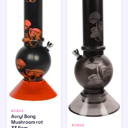
BONGS
Acryl Bong
Mushroom rot
BONGS
33,5cm