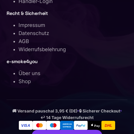
Händler-Login
Recht & Sicherheit
Impressum
Datenschutz
AGB
Widerrufsbelehrung
e-smoke4you
Über uns
Shop
🚚 Versand pauschal 3,95 € (DE)
🔒 Sicherer Checkout
↩︎ 14 Tage Widerrufsrecht
AMERICAN
VISA
DHL
Pay
Pal
Pay
EXPRESS